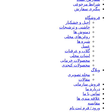
شرایط مرجوعی
پیگیری سفارش
فروشگاه
آجیل و خشکبار
چاشنی و ترشیجات
دمنوش ها
روغن‌های محلی
شیره ها
عسل
گلاب و عرقیات
لبنیات محلی
محصولات خرمایی
محصولات کنجدی
وبلاگ
مجله تصویری
مقالات
فروش سازمانی
درباره ما
تماس با ما
علاقه مندی ها
مقایسه
ورود / فرم ثبت نام