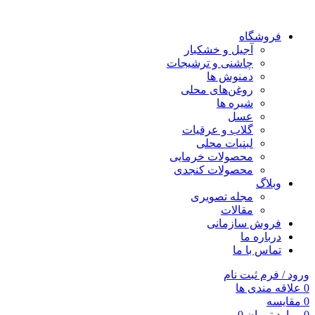
فروشگاه
آجیل و خشکبار
چاشنی و ترشیجات
دمنوش ها
روغن‌های محلی
شیره ها
عسل
گلاب و عرقیات
لبنیات محلی
محصولات خرمایی
محصولات کنجدی
وبلاگ
مجله تصویری
مقالات
فروش سازمانی
درباره ما
تماس با ما
ورود / فرم ثبت نام
0
علاقه مندی ها
0
مقایسه
0
موارد
تومان
0